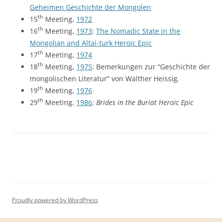
Geheimen Geschichte der Mongolen
th
15
Meeting,
1972
th
16
Meeting,
1973
:
The Nomadic State in the
Mongolian and Altai-turk Heroic Epic
th
17
Meeting,
1974
th
18
Meeting,
1975
: Bemerkungen zur “Geschichte der
mongolischen Literatur” von Walther Heissig.
th
19
Meeting,
1976
th
29
Meeting,
1986
:
Brides in the Buriat Heroic Epic
Proudly powered by WordPress