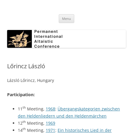
Skip
to
Permanent International Altaistic
content
PIAC
Conference
Menu
Lőrincz László
Lázsló Lőrincz, Hungary
Participation:
th
11
Meeting,
1968
:
Übergangskategorien zwischen
den Heldenliedern und den Heldenmärchen
th
12
Meeting,
1969
th
14
Meeting,
1971
:
Ein historisches Lied in der