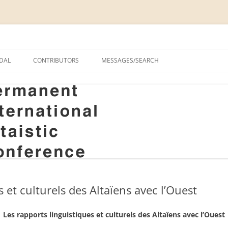
onal Altaistic Conference
DAL
CONTRIBUTORS
MESSAGES/SEARCH
A UNIVERSITY PRIZE FOR
 STUDIES, 1963–2014
GS
RIZE FOR ALTAIC STUDIES,
RY
S
s et culturels des Altaïens avec l’Ouest
Les rapports linguistiques et culturels des Altaïens avec l’Ouest