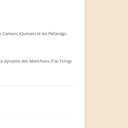
Les Comans (Quman) et les Päčänägs.
a dynastie des Manchous (T’ai-Ts’ing)