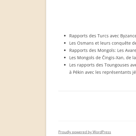
PERMANENT INTERNATIONAL
ALTAISTIC CONFERENCE (PIAC)
NEW DEVELOPMENTS IN
INTERNATIONAL ALTAIC STUDIES
Rapports des Turcs avec Byzance 
(2007/2019)
Les Osmans et leurs conquête de
Rapports des Mongols: Les Avare
64 YEARS OF THE PIAC
Les Mongols de Čingis-Xan, de la
IMPRINT
Les rapports des Toungouses avec
à Pékin avec les représentants j
Proudly powered by WordPress