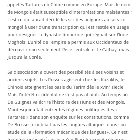
appelés Tartares en Chine comme en Europe. Mais le nom
de Mongols était susceptible d’interprétations malséantes ;
c’est ce qui aurait décidé les scribes ouïgours au service
mongol à user d’une transcription qui est restée en usage
pour désigner la dynastie timouride qui régnait sur l’Inde :
Moghols. L’unité de l’empire a permis aux Occidentaux de
découvrir non seulement l’Asie centrale et le Cathay, mais
jusqu’à la Corée.
Sa dissociation a ouvert des possibilités à ses voisins et
anciens sujets. Les Russes agissent chez les Kazakhs, les
c
Chinois atteignent les oasis du Tarim dès le xvin
siècle.
Mais l’intérêt occidental ne s’est pas affaibli. Au temps où
De Guignes va écrire l’histoire des Huns et des Mongols,
Montesquieu fait entrer les régimes politiques des «
Tartares » dans son enquête sur les constitutions, comme
De Brosses n’oubliait pas les langues altaïques dans son
étude de la «formation mécanique des langues». Ce n’est
c
toutefois qu’au xix
siècle qu’un Pjasetsky peut séjourner