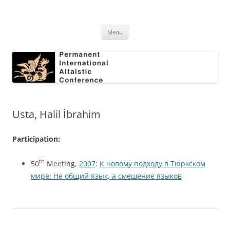
Skip
to
Permanent International Altaistic
content
PIAC
Conference
Menu
Usta, Halil İbrahim
Participation:
th
50
Meeting,
2007
:
К новому подходу в Тюркском
мире: Не общий язык, а смешение языков