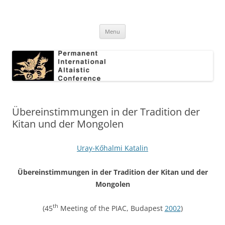
Skip
to
Permanent International Altaistic
content
PIAC
Conference
Menu
Übereinstimmungen in der Tradition der
Kitan und der Mongolen
Uray-Kőhalmi Katalin
Ü
bereinstimmungen
in
der
Tradition
der
Kita
n
und der
Mongolen
th
(45
Meeting of the PIAC, Budapest
2002
)