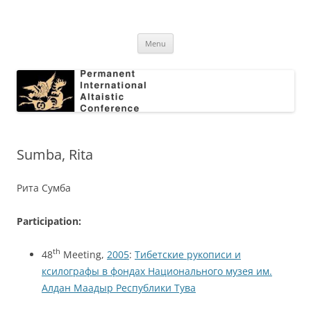
Skip
to
Permanent International Altaistic
content
PIAC
Conference
Menu
Sumba, Rita
Рита Сумба
Participation:
th
48
Meeting,
2005
:
Тибетские рукописи и
ксилографы в фондах Национального музея им.
Алдан Маадыр Республики Тува