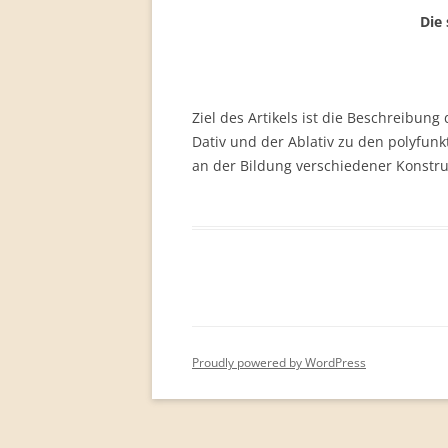
PERMANENT INTERNATIONAL
Die
ALTAISTIC CONFERENCE (PIAC)
NEW DEVELOPMENTS IN
INTERNATIONAL ALTAIC STUDIES
Ziel des Artikels ist die Beschreibung
(2007/2019)
Dativ und der Ablativ zu den polyfun
an der Bildung verschiedener Konstruk
64 YEARS OF THE PIAC
IMPRINT
Proudly powered by WordPress