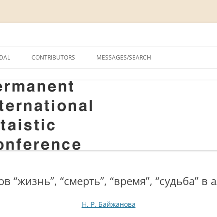
onal Altaistic Conference
DAL
CONTRIBUTORS
MESSAGES/SEARCH
A UNIVERSITY PRIZE FOR
 STUDIES, 1963–2014
GS
RIZE FOR ALTAIC STUDIES,
RY
S
 “жизнь”, “смерть”, “время”, “судьба” в
Н. Р. Байжанова