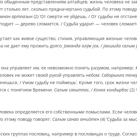
По обыденным представлениям алтайцев, жизнь человека не зав
т столько лет, сколько предначертано судьбой. По этому повод
мнан артпазын
(2) ‘От смерти не уйдешь, / От судьбы не отстан
 подует — дерево сломается, / Судьба ударит — человек сломаетс
дстает как живое существо, стихия, управляющая жизнью челов
а не дает ему прожить долго:
Јаманда
ӧлӱм
ј
ок
,
/
Ј
акшыда салы
м
, она управляет им, ее невозможно понять разумом, например:
 Человек не может своей рукой управлять небом:
С
а
барынла те
н
е
тянешься, / Умом судьбу не поймешь’. Кроме того, срок жизни ч
тся с понятием Времени:
Салым сакыт
п
ас, / Конок кондырбас
(2) 
еловека определяется его собственными помыслами. Если челов
о этому поводу говорят:
Салым санаа ээ
ч
и
й
тен
(4) ‘Судьба за мы
еских группах пословиц, например в пословицах о труде. Согла