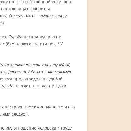
исит от его собственной воли: она
у в пословицах говорится
ешь’;
Салкын соксо —
а
г
а
ш сынар, /
я’.
ека. Судьба несправедлива по
ј
o
к
(8) У плохого смерти нет, / У
Кижи колыла те
н
ери колы ту
н
ей
(4)
риге ј
emn
e
з
u
н
,
/ Сагыж
ын
л
а салымга
еловека предопределен судьбой.
‘Судьба не ждет, / Не даст и сутки
ек настроен пессимистично, то и его
слями следует’.
сно им, отношение человека к труду