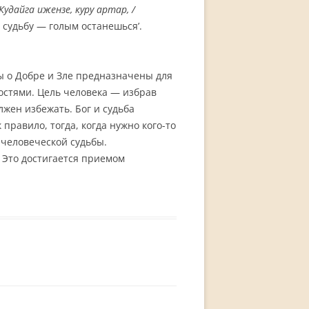
Ку
д
а
й
га ижензе, куру артар, /
 судьбу — голым останешься’.
цы о Добре и Зле предназначены для
остями. Цель человека — избрав
лжен избежать. Бог и судьба
правило, тогда, когда нужно кого-то
 человеческой судьбы.
 Это достигается приемом