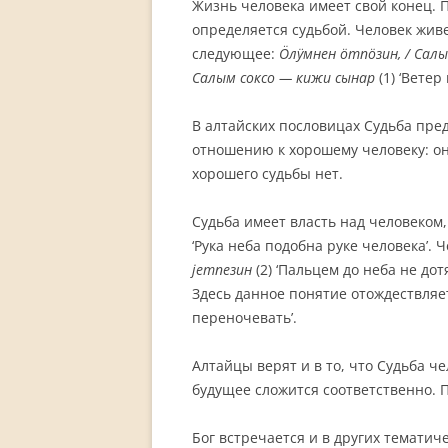
Жизнь человека имеет свой конец. 
определяется судьбой. Человек живе
следующее:
Ӧлӱ
м
нен ӧт
п
ӧ
зин, / С
а
лы
Салым соксо — кижи сынар
(1) ‘Ветер
В алтайских пословицах Судьба пре
отношению к хорошему человеку: он
хорошего судьбы нет.
Судьба имеет власть над человеком
‘Рука неба подобна руке человека’.
ј
е
тпези
н
(2) ‘Пальцем до неба не до
Здесь данное понятие отождествляе
переночевать’.
Алтайцы верят и в то, что Судьба ч
будущее сложится соответственно. П
Бог встречается и в других тематич