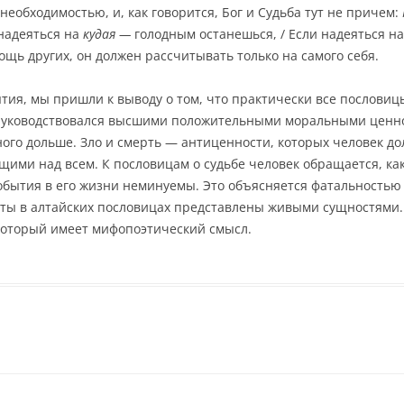
еобходимостью, и, как говорится, Бог и Судьба тут не причем:
надеяться на
ку
д
ая —
голодным останешься, / Если надеяться на
ощь других, он должен рассчитывать только на самого себя.
ятия, мы пришли к выводу о том, что практически все послови
и руководствовался высшими положительными моральными ценн
ного дольше. Зло и смерть — антиценности, которых человек до
ми над всем. К пословицам о судьбе человек обращается, как 
 события в его жизни неминуемы. Это объясняется фатальностью
ты в алтайских пословицах представлены живыми сущностями.
оторый имеет мифопоэтический смысл.