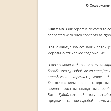
PERMANENT INTERNATIONAL
О Содержании
ALTAISTIC CONFERENCE (PIAC)
NEW DEVELOPMENTS IN
INTERNATIONAL ALTAIC STUDIES
Summary.
Our report is devoted to c
(2007/2019)
connected with such concepts as “good”,
64 YEARS OF THE PIAC
В этнокультурном сознании алтайце
IMPRINT
морально-этическое содержание.
В пословицах Добро и Зло
(
ак ла кар
борьбе между собой:
Ак ла кара јарыж
Кара дегени — каргы
ш
(1) ‘Белое — 
благословением, а Зло — с черным,
времен простым наглядным способом
Бог —
Кудай,
который выступает абс
предначертанное судьбой время, а 