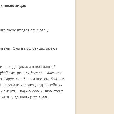
их пословицах
ture these images are closely
вязаны. Они в пословицах имеют
, находящимися в постоянной
кудай
смотрит’;
Ак дегени — алкыш, /
социируется с белым цветом, божьим
ета служили человеку с древнейших
и смерти. Над Добром и Злом стоит
и жизнь, данная
кудае
м
,
или