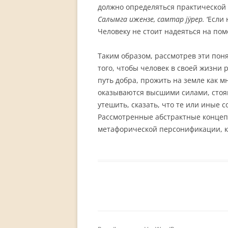
должно определяться практической н
Салымга ижензе, самтар
jӱp
e
p.
‘Если 
Человеку не стоит надеяться на пом
Таким образом, рассмотрев эти пон
того, чтобы человек в своей жизн
путь добра, прожить на земле как м
оказываются высшими силами, стоящи
утешить, сказать, что те или иные
Рассмотренные абстрактные концеп
метафорической персонификации, к