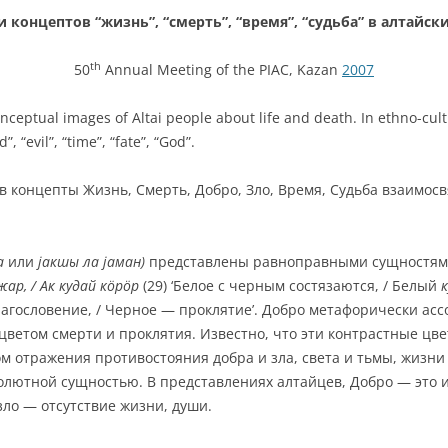
 концептов “жизнь”, “смерть”, “время”, “судьба” в алтайск
th
50
Annual Meeting of the PIAC, Kazan
2007
onceptual images of Altai people about life and death. In ethno-cul
 “evil”, “time”, “fate”, “God”.
в концепты Жизнь, Смерть, Добро, Зло, Время, Судьба взаимос
а
или
ј
акшы
ла ј
аман
)
представлены равноправными сущностями
ар, / Ак кудай к
ӧ
р
ӧ
р
(29) ‘Белое с черным состязаются, / Белый
благословение, / Черное — проклятие’. Добро метафорически ас
 цветом смерти и проклятия. Известно, что эти контрастные цв
 отражения противостояния добра и зла, света и тьмы, жизни 
олютной сущностью. В представлениях алтайцев, Добро — это 
зло — отсутствие жизни, души.