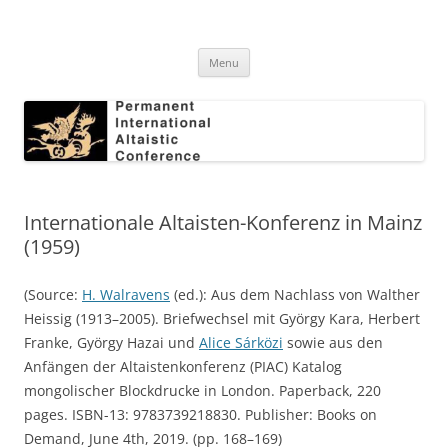
Skip
to
Permanent International Altaistic
content
PIAC
Conference
Menu
Internationale Altaisten-Konferenz in Mainz
(1959)
(Source:
H. Walravens
(ed.): Aus dem Nachlass von Walther
Heissig (1913–2005). Briefwechsel mit György Kara, Herbert
Franke, György Hazai und
Alice Sárközi
sowie aus den
Anfängen der Altaistenkonferenz (PIAC) Katalog
mongolischer Blockdrucke in London
.
Paperback, 220
pages. ISBN-13: 9783739218830. Publisher: Books on
Demand, June 4th, 2019. (pp. 168–169)